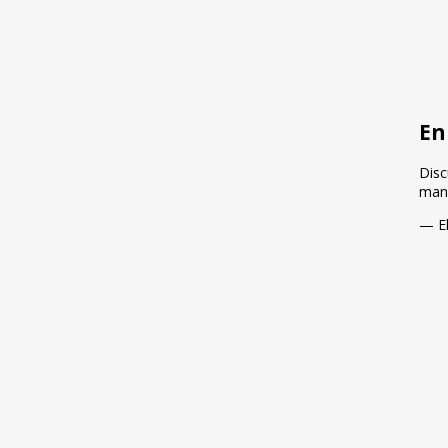
En
Disc
mant
— El